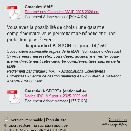
Garanties MAIF
Résumé des Garanties MAIF 2025-2026.pdf
Document Adobe Acrobat [305.4 KB]
----------
Vous avez la possibilité de choisir une garantie
complémentaire vous permettant de bénéficier d’une
protection plus élevée :
la garantie I.A. SPORT+, pour 14,15€
Souscription individuelle auprès de la MAIF (voir notice ci-dessous)
Si vous êtes intéressé(e), vous devez souscrire et régler vous-
même directement cette garantie complémentaire auprès de la
MAIF
Règlement par chèque : MAIF - Associations Collectivités
Entreprises - Centre de gestion multirisques - 200 avenue Salvador
Allende - 79000 Niort
Garantie IA SPORT+ (optionnelle)
Notice IDC IA Sport + 2025-2026.pdf
Document Adobe Acrobat [177.7 KB]
Connexion
Version imprimable
|
Plan du site
Affichage Web
© Sport et Joie , association sportive
loi 1901. Notez que SPORT ET JOIE